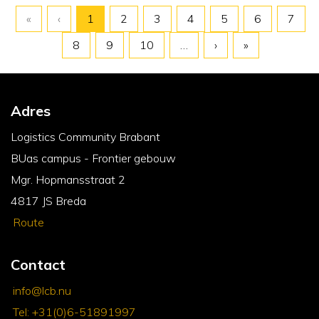
«
‹
1
2
3
4
5
6
7
8
9
10
…
›
»
Adres
Logistics Community Brabant
BUas campus - Frontier gebouw
Mgr. Hopmansstraat 2
4817 JS Breda
Route
Contact
info@lcb.nu
Tel: +31(0)6-51891997