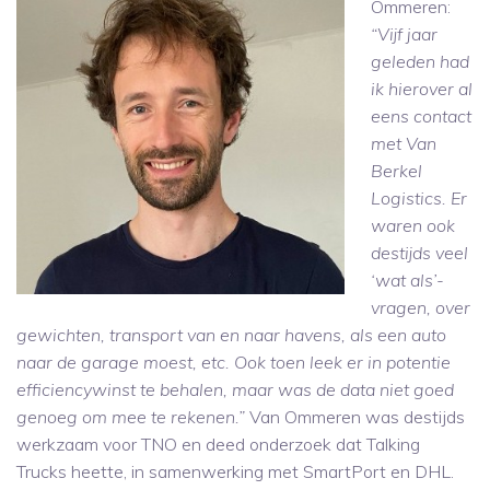
Ommeren:
“Vijf jaar
geleden had
ik hierover al
eens contact
met Van
Berkel
Logistics. Er
waren ook
destijds veel
‘wat als’-
vragen, over
gewichten, transport van en naar havens, als een auto
naar de garage moest, etc. Ook toen leek er in potentie
efficiencywinst te behalen, maar was de data niet goed
genoeg om mee te rekenen.”
Van Ommeren was destijds
werkzaam voor TNO en deed onderzoek dat Talking
Trucks heette, in samenwerking met SmartPort en DHL.