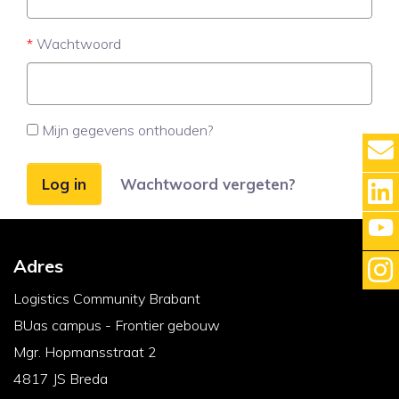
Wachtwoord
Mijn gegevens onthouden?
Log in
Wachtwoord vergeten?
Adres
Logistics Community Brabant
BUas campus - Frontier gebouw
Mgr. Hopmansstraat 2
4817 JS Breda