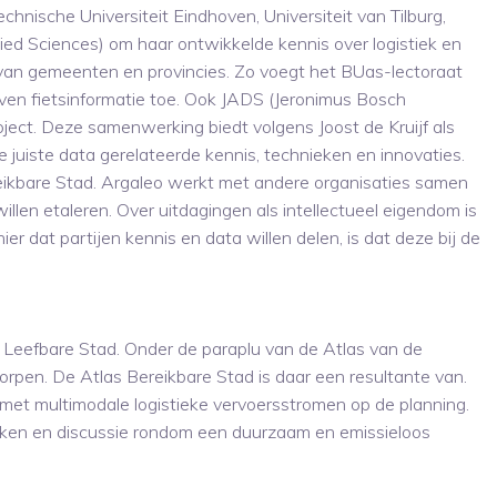
chnische Universiteit Eindhoven, Universiteit van Tilburg,
ed Sciences) om haar ontwikkelde kennis over logistiek en
 van gemeenten en provincies. Zo voegt het BUas-lectoraat
ven fietsinformatie toe. Ook JADS (Jeronimus Bosch
oject. Deze samenwerking biedt volgens Joost de Kruijf als
 juiste data gerelateerde kennis, technieken en innovaties.
eikbare Stad. Argaleo werkt met andere organisaties samen
willen etaleren. Over uitdagingen als intellectueel eigendom is
r dat partijen kennis en data willen delen, is dat deze bij de
 Leefbare Stad. Onder de paraplu van de Atlas van de
pen. De Atlas Bereikbare Stad is daar een resultante van.
 met multimodale logistieke vervoersstromen op de planning.
ukken en discussie rondom een duurzaam en emissieloos